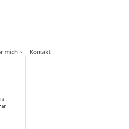
r mich
Kontakt
cht
ner